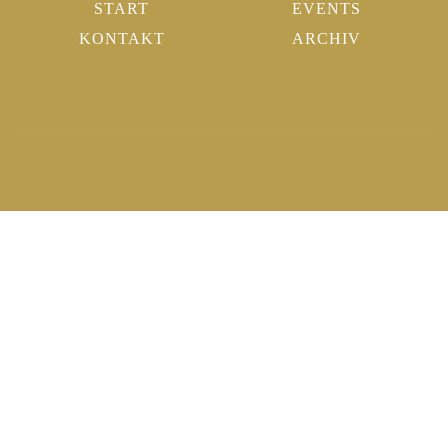
START
EVENTS
KONTAKT
ARCHIV
NACH OBEN
Durch die weitere Nutzung der Seite stimmen Sie der Verwendung
von Cookies zu.
Weitere Informationen
Akzeptieren
Die Cookie-Einstellungen auf dieser Website sind auf "Cookies
zulassen" eingestellt, um Ihnen das beste Surferlebnis zu ermöglichen.
Wenn Sie diese Website ohne Änderung Ihrer Cookie-Einstellungen
verwenden oder auf "Akzeptieren" klicken, erklären Sie sich damit
einverstanden.