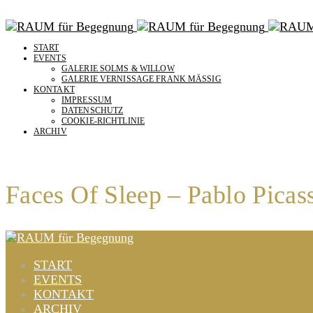
START
EVENTS
GALERIE SOLMS & WILLOW
GALERIE VERNISSAGE FRANK MÄSSIG
KONTAKT
IMPRESSUM
DATENSCHUTZ
COOKIE-RICHTLINIE
ARCHIV
Faces Of Sleep – Pablo Picas
START
EVENTS
KONTAKT
ARCHIV